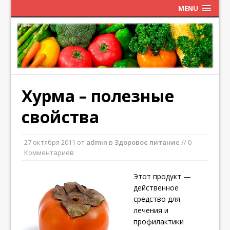
MENU
Хурма – полезные
свойства
27 октября 2011
от
admin
в
Здоровое питание
// 0
Комментариев
Этот продукт —
действенное
средство для
лечения и
профилактики