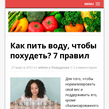
MENU
Как пить воду, чтобы
похудеть? 7 правил
27 марта 2012
от
admin
в
Похудение
// 2 комментария
Для того, чтобы
нормализировать
свой вес и
поддерживать его,
кроме
сбалансированного