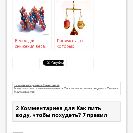
Белок для
Продукты , от
снижения веса.
которых
Часть 1
толстеют
Лечение ожирения в Севастополе
blagodarmed.com -
лечение ожирения в Севастополе
по методу академика Смелова
blagodarmed.com
2 Комментариев для Как пить
воду, чтобы похудеть? 7 правил