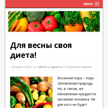
MENU
Для весны своя
диета!
30 марта 2011
от
admin
в
Диеты
// 0 Комментариев
Весенняя пора – пора
обновления природы.
Но, в таком, же
обновлении нуждается
организм человека. Ни
для кого не будет