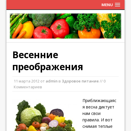
MENU
Весенние
преображения
11 марта 2012
от
admin
в
Здоровое питание
// 0
Комментариев
Приближающаяс
я весна диктует
нам свои
правила. И вот
снимая теплые