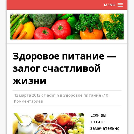
MENU
Здоровое питание —
залог счастливой
жизни
12 марта 2012
от
admin
в
Здоровое питание
// 0
Комментариев
Если вы
хотите
замечательно