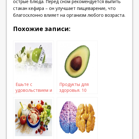
острые блюда. Перед сном рекомендуется выпить
стакан кефира – он улучшает пищеварение, что
благосклонно влияет на организм любого возраста.
Похожие записи:
Ешьте с
Продукты для
удовольствием и
здоровья. 10
на здоровье!
полезных супер-
продуктов,
обязательных
для вашего
рациона