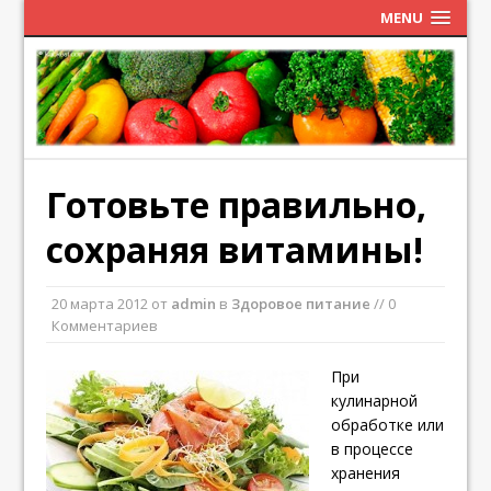
MENU
Готовьте правильно,
сохраняя витамины!
20 марта 2012
от
admin
в
Здоровое питание
// 0
Комментариев
При
кулинарной
обработке или
в процессе
хранения