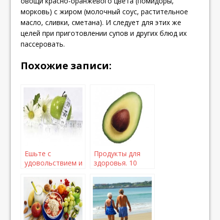
овощи красно-оранжевого цвета (помидоры,
морковь) с жиром (молочный соус, растительное
масло, сливки, сметана). И следует для этих же
целей при приготовлении супов и других блюд их
пассеровать.
Похожие записи:
Ешьте с
Продукты для
удовольствием и
здоровья. 10
на здоровье!
полезных супер-
продуктов,
обязательных
для вашего
рациона