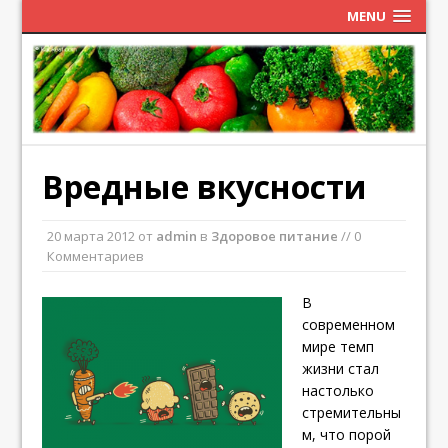
MENU
Вредные вкусности
20 марта 2012
от
admin
в
Здоровое питание
// 0
Комментариев
В
современном
мире темп
жизни стал
настолько
стремительны
м, что порой