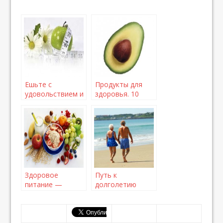
Ешьте с
Продукты для
удовольствием и
здоровья. 10
на здоровье!
полезных супер-
продуктов,
обязательных
для вашего
рациона
Здоровое
Путь к
питание —
долголетию
советы и
рекомендации